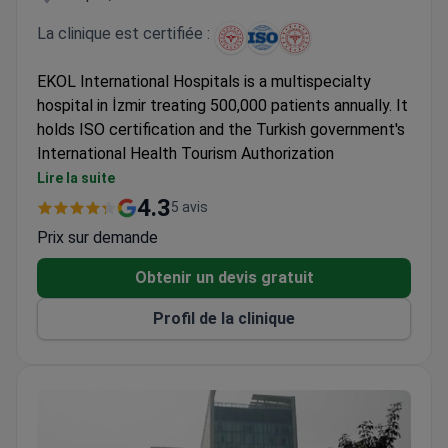
La clinique est certifiée :
EKOL International Hospitals is a multispecialty
hospital in İzmir treating 500,000 patients annually. It
holds ISO certification and the Turkish government's
International Health Tourism Authorization
Certificate.
Lire la suite
100 physicians on staff.
4.3
5 avis
25 medical departments covering a broad range of
Prix sur demande
specialties.
Accredited by the Turkish Medical Association.
Obtenir un devis gratuit
Profil de la clinique