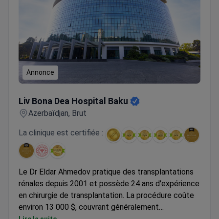
Annonce
Liv Bona Dea Hospital Baku
Liv Bona Dea Hospital Baku
Azerbaïdjan, Brut
La clinique est certifiée :
Le Dr Eldar Ahmedov pratique des transplantations
rénales depuis 2001 et possède 24 ans d'expérience
en chirurgie de transplantation. La procédure coûte
environ 13 000 $, couvrant généralement
l'intervention, les séjours en soins intensifs et en
Lire la suite