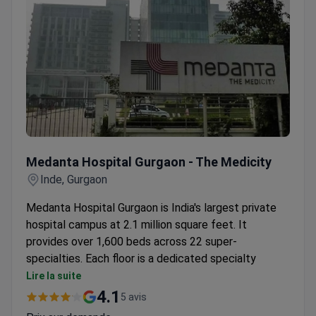
Medanta Hospital Gurgaon - The Medicity
Medanta Hospital Gurgaon - The Medicity
Inde, Gurgaon
Medanta Hospital Gurgaon is India's largest private
hospital campus at 2.1 million square feet. It
provides over 1,600 beds across 22 super-
specialties. Each floor is a dedicated specialty
hospital with its own expert team.
Lire la suite
A cross-specialty tumor board decides the best
4.1
5 avis
treatment plan for each patient.