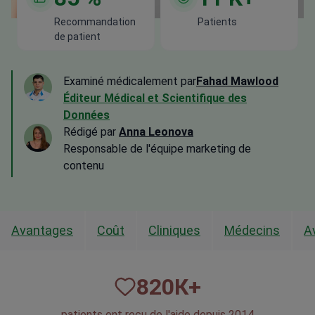
Recommandation
Patients
de patient
Examiné médicalement par
Fahad Mawlood
Éditeur Médical et Scientifique des
Données
Rédigé par
Anna Leonova
Responsable de l'équipe marketing de
contenu
Avantages
Coût
Cliniques
Médecins
A
820
К+
patients ont reçu de l'aide depuis 2014