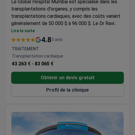
Le Global Hospital Mumbai est spécialisé dans les
transplantations d'organes, y compris les
transplantations cardiaques, avec des coûts variant
généralement de 50 000 $ à 96 000 $. Le Dr Ravi
Mohanka, chef du service de transplantation
Lire la suite
hépatique et de chirurgie hépato-biliaire, a réalisé
4.8
5 avis
plus de 1 300 transplantations avec un taux de survie
TRAITEMENT
des patients de 88 %. Il a été formé dans des
Transplantation cardiaque
hôpitaux de premier plan aux États-Unis, en Inde, en
43 263 € -
83 065 €
France et en Italie, notamment au Thomas E. Starzl
Transplantation Institute.
Obtenir un devis gratuit
Profil de la clinique