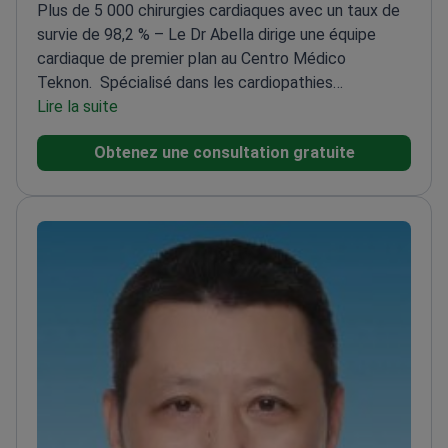
Plus de 5 000 chirurgies cardiaques avec un taux de
survie de 98,2 % – Le Dr Abella dirige une équipe
cardiaque de premier plan au Centro Médico
Teknon.
Spécialisé dans les cardiopathies
congénitales chez les enfants et les adultes
Lire la suite
Dirige le
Cor Barcelona International Center à l'Hospital
Obtenez une consultation gratuite
Universitario Dexeus-Grupo Quirónsalud
Auteur de
plus de 200 articles sur la chirurgie cardiovasculaire
A
mené 56 missions humanitaires dans le monde