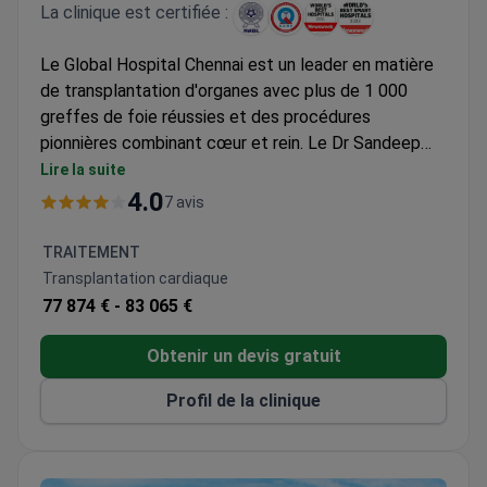
La clinique est certifiée :
Le Global Hospital Chennai est un leader en matière
de transplantation d'organes avec plus de 1 000
greffes de foie réussies et des procédures
pionnières combinant cœur et rein. Le Dr Sandeep
Attawar, directeur de la chirurgie cardiaque et de la
Lire la suite
transplantation d'organes thoraciques, a réalisé plus
4.0
7 avis
de 10 000 chirurgies cardiaques avec un taux de
réussite de 85 à 90 % pour les transplantations.
TRAITEMENT
Membre de l'International Society for Heart and
Transplantation cardiaque
Lung Transplantation, il apporte 28 années
77 874 € -
83 065 €
d'expérience d'expérience spécialisée. Les coûts
d'une transplantation cardiaque varient généralement
Obtenir un devis gratuit
entre 90 000 et 96 000 $.
Profil de la clinique