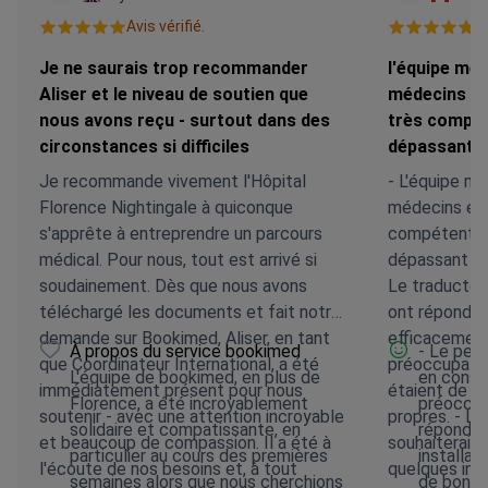
Avis vérifié.
Av
Je ne saurais trop recommander
l'équipe méd
Aliser et le niveau de soutien que
médecins et 
nous avons reçu - surtout dans des
très compé
circonstances si difficiles
dépassant d
Je recommande vivement l'Hôpital
- L'équipe mé
Florence Nightingale à quiconque
médecins et l
s'apprête à entreprendre un parcours
compétente
médical. Pour nous, tout est arrivé si
dépassant la
soudainement. Dès que nous avons
Le traducteu
téléchargé les documents et fait notre
ont répondu 
demande sur Bookimed, Aliser, en tant
efficacemen
À propos du service bookimed
- Le pers
que Coordinateur International, a été
préoccupation
L'équipe de bookimed, en plus de
en consi
immédiatement présent pour nous
étaient de pr
Florence, a été incroyablement
préoccup
soutenir - avec une attention incroyable
propres. - Le
solidaire et compatissante, en
répondu 
et beaucoup de compassion. Il a été à
souhaiterais 
particulier au cours des premières
installat
l'écoute de nos besoins et, à tout
quelques infi
semaines alors que nous cherchions
de bonne 