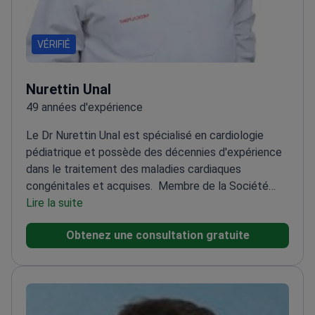
VÉRIFIÉ
Nurettin Unal
49 années d'expérience
Le Dr Nurettin Unal est spécialisé en cardiologie
pédiatrique et possède des décennies d'expérience
dans le traitement des maladies cardiaques
congénitales et acquises.
Membre de la Société
européenne de cardiologie depuis 2008
Lire la suite
Expert en
maladies cardiaques fœtales et congénitales
Vaste
Obtenez une consultation gratuite
expérience des maladies des valves et des muscles
cardiaques
Propose des évaluations cardiologiques
pour les enfants avant la pratique sportive