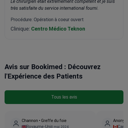
Le chirurgien était extrêmement compétent et je suis
très satisfaite du service international fourni.
Procédure: Opération à coeur ouvert
Clinique:
Centro Médico Teknon
Avis sur Bookimed : Découvrez
l'Expérience des Patients
Tous les avis
Channon • Greffe du foie
Anonyme
Royaume-Uni
Cana
8 mai 2024