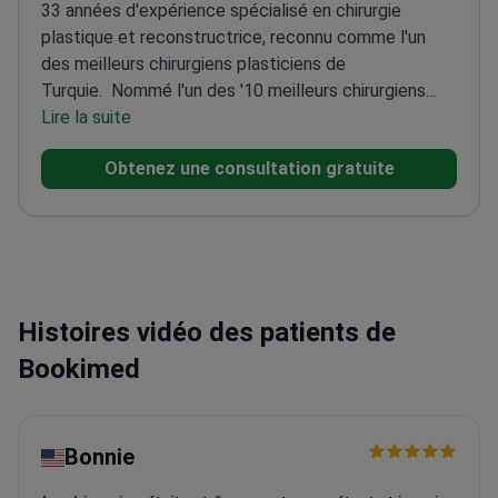
33 années d'expérience spécialisé en chirurgie
plastique et reconstructrice, reconnu comme l'un
des meilleurs chirurgiens plasticiens de
Turquie.
Nommé l'un des '10 meilleurs chirurgiens
plasticiens' par Harper's Bazaar et Elle
Lire la suite
Expert en
greffe de cheveux, liposuccion et chirurgies
Obtenez une consultation gratuite
faciales
Formé au Onep Plastic Surgery Institute et
au Breast Surgery Center
Membre de nombreuses
sociétés chirurgicales internationales prestigieuses
Histoires vidéo des patients de
Bookimed
Bonnie