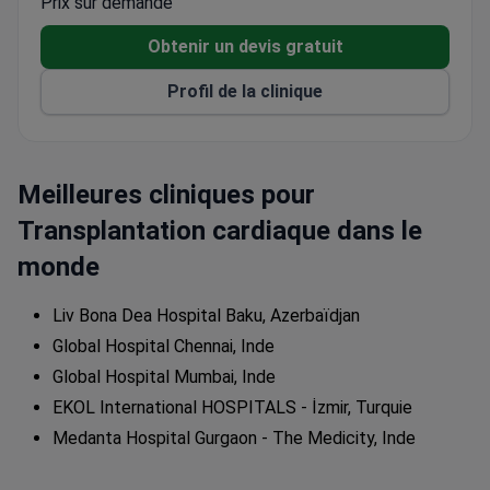
Prix sur demande
All 22 super-specialties are housed under one roof
for seamless coordination.
Obtenir un devis gratuit
Treats thousands of international patients from
Profil de la clinique
50+ countries every year.
Meilleures cliniques pour
Transplantation cardiaque dans le
monde
Liv Bona Dea Hospital Baku, Azerbaïdjan
Global Hospital Chennai, Inde
Global Hospital Mumbai, Inde
EKOL International HOSPITALS - İzmir, Turquie
Medanta Hospital Gurgaon - The Medicity, Inde