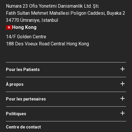
Numara 23 Ofis Yonetimi Danismanlik Ltd. Şti.
Fatih Sultan Mehmet Mahallesi Poligon Caddesi, Buyaka 2
34770 Ümraniye, Istanbul
Hong Kong
14/F Golden Centre
188 Des Voeux Road Central Hong Kong
Pour les Patients
Hôpitaux
Médecins
À propos
À propos de Bookimed
Blog
Comment ça fonctionne
Pour les partenaires
Guides
Ajouter votre hôpital
Nos Médecins
Vos garanties
Se connecter (partenaires)
Politiques
Conseil médical de consultation
Bookimed
Conditions Générales d'Utilisation
Centre de contact
Impact Social & Médias
Politique de Confidentialité