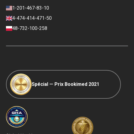
Carrière
Politique d'Avis
1-201-467-83-10
Contacts
Politique Financière
4-474-414-471-50
Conditions de paiement et de
dépôt
48-732-100-258
Politique de Classement
Voyage COVID-19
Politique Éditoriale
Spécial — Prix Bookimed 2021