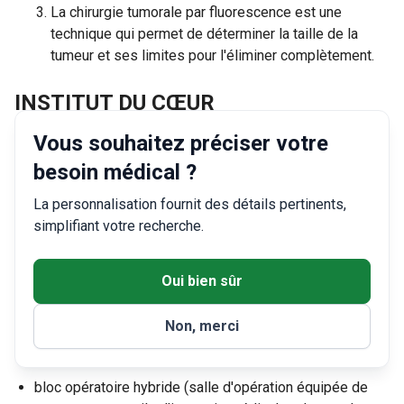
La chirurgie tumorale par fluorescence est une
technique qui permet de déterminer la taille de la
tumeur et ses limites pour l'éliminer complètement.
INSTITUT DU CŒUR
L'Institut Cardiovasculaire Teknon a été créé en 2017. Cet
Vous souhaitez préciser votre
établissement a combiné les deux institutions
besoin médical ?
cardiovasculaires les plus prestigieuses de Catalogne : le
Centre Cardiovasculaire Sant Jordi et l'Institut
La personnalisation fournit des détails pertinents,
Cardiovasculaire Teknon.
simplifiant votre recherche.
Les spécialistes ont conçu une infrastructure unique de
l'Institut pour offrir aux patients un service excellent,
Oui bien sûr
permanent et complet en fonction des besoins de tous les
patients.
Non, merci
L'Institut cardiaque Teknon comprend :
bloc opératoire hybride (salle d'opération équipée de