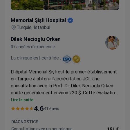
Memorial Şişli Hospital
Memorial Şişli Hospital
Turquie, Istanbul
Dilek Necioglu Orken
37 années d'expérience
La clinique est certifiée :
L'hôpital Memorial Şişli est le premier établissement
en Turquie à obtenir l'accréditation JCI. Une
consultation avec la Prof. Dr. Dilek Necioglu Orken
coûte généralement environ 220 $. Cette évaluation
couvre les fonctions cognitives et les évaluations de
Lire la suite
l'hypertension. La Prof. Dr. Dilek Necioglu Orken
4.6
419 avis
possède plus de 30 ans d'expérience dans le
domaine. Elle a précédemment occupé le poste de
DIAGNOSTICS
chef du département de neurologie à l'université des
Consultation avec un neurologue
191 €