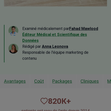
Examiné médicalement par
Fahad Mawlood
Éditeur Médical et Scientifique des
Données
Rédigé par
Anna Leonova
Responsable de l'équipe marketing de
contenu
Avantages
Coût
Packages
Cliniques
M
820
К+
patients ont reçu de l'aide depuis 2014