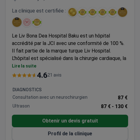
La clinique est certifiée :
Le Liv Bona Dea Hospital Baku est un hôpital
accrédité par la JCI avec une conformité de 100 %.
Il fait partie de la marque turque Liv Hospital.
L'hôpital est spécialisé dans la chirurgie cardiaque, la
chirurgie plastique, la transplantologie et les bilans
Lire la suite
de santé.
4.6
21 avis
Traite 200 000 patients par an.
Détient les titres de Centre d'excellence en
DIAGNOSTICS
chirurgie bariatrique et de Centre d'excellence en
Consultation avec un neurochirurgien
87 €
chirurgie colorectale.
Ultrason
87 € -
130 €
A remporté plusieurs prix Bookimed du choix des
patients pour les bilans de santé, la chirurgie
Obtenir un devis gratuit
plastique et la FIV.
Offre aux patients internationaux un soutien à la
Profil de la clinique