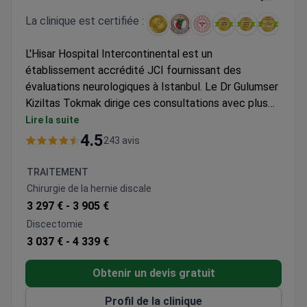
La clinique est certifiée :
L'Hisar Hospital Intercontinental est un
établissement accrédité JCI fournissant des
évaluations neurologiques à Istanbul. Le Dr Gulumser
Kiziltas Tokmak dirige ces consultations avec plus
de 20 ans d'expérience. Elle est titulaire d'un master
Lire la suite
en électrophysiologie de l'Université d'Istanbul. Une
4.5
243 avis
consultation coûte généralement environ 140 $,
couvrant l'examen neurologique et l'examen des
TRAITEMENT
antécédents. Si une imagerie de suivi est nécessaire,
Chirurgie de la hernie discale
l'hôpital utilise des appareils d'IRM 3 Tesla et des
3 297 € -
3 905 €
scanners CT 640 coupes. Les patients internationaux
Discectomie
bénéficient de transferts aéroport et d'un accès à
3 037 € -
4 339 €
des interprètes dans 15 langues.
Obtenir un devis gratuit
Profil de la clinique