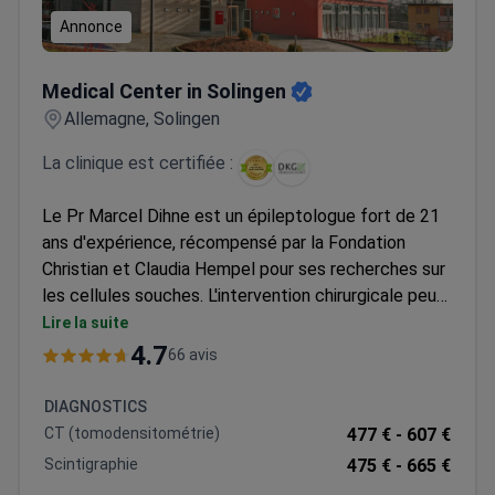
Annonce
Medical Center in Solingen
Medical Center in Solingen
Allemagne, Solingen
La clinique est certifiée :
Le Pr Marcel Dihne est un épileptologue fort de 21
ans d'expérience, récompensé par la Fondation
Christian et Claudia Hempel pour ses recherches sur
les cellules souches. L'intervention chirurgicale peut
coûter environ 10 000 €, ce qui couvre généralement
Lire la suite
l'acte opératoire, un séjour de 2 à 3 nuits, l'EEG, les
4.7
66 avis
examens neurologiques et les tests diagnostiques.
La clinique affiliée à l'université collabore avec l'OMS
DIAGNOSTICS
et l'UNICEF et détient la certification TÜV Rheinland.
CT (tomodensitométrie)
477 € -
607 €
Scintigraphie
475 € -
665 €