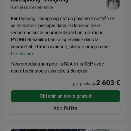
9 années d'expérience
Kantaphong Thongrong est un physiatre certifié et
un chercheur principal dans le domaine de la
recherche sur la neuroréadaptation robotique.
PYONG Rehabilitation se spécialise dans la
neuroréhabilitation avancée, chaque programme
étant personnellement conçu par des spécialistes
Lire la suite
de la médecine de réadaptation.
Services inclus :
Neurorééducation pour la SLA et la SEP avec
Consultation avec un neurologue.
Informations sur
neurotechnologie avancée à Bangkok
le séjour :
L'hébergement et les transferts ne sont
2 603 €
pas inclus dans le prix.
par package
Obtenir un devis gratuit
Voir l'offre