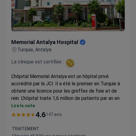
Memorial Antalya Hospital
Memorial Antalya Hospital
Turquie, Antalya
La clinique est certifiée :
L'hôpital Memorial Antalya est un hôpital privé
accrédité par la JCI. Il a été le premier en Turquie à
obtenir une licence pour les greffes de foie et de
rein. L'hôpital traite 1,6 million de patients par an en
oncologie, chirurgie générale et chirurgie plastique.
Lire la suite
80 % des patients atteints de cancer reçoivent
4.6
147 avis
une radiothérapie avec un accélérateur linéaire
TrueBeam STx.
TRAITEMENT
Les protocoles de traitement du cancer suivent
Chirurgie d&#39;une tumeur cérébrale