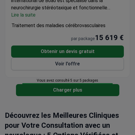
international de Boao est spécialisé dans la
neurochirurgie stéréotaxique et fonctionnelle
moderne pour le traitement des troubles
Lire la suite
neurologiques complexes.
Services inclus :
soins
Traitement des maladies cérébrovasculaires
infirmiers 24h/24, transfert VIP (service de transport
15 619 €
haut de gamme, tous les transferts entre l'aéroport,
par package
l'hôtel et la clinique).
Informations sur le séjour :
séjour de 30 jours à l'hôpital ; l'hébergement n'est pas
Obtenir un devis gratuit
inclus dans le prix.
Technique :
techniques modernes
Voir l'offre
de stéréotaxie et de navigation neurochirurgicale
pour une rééducation précise de la paralysie
cérébrale.
Vous avez consulté 5 sur 5 packages
Charger plus
Découvrez les Meilleures Cliniques
pour Votre Consultation avec un