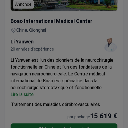
Annonce
Traitement des maladies cérébrovasculaires
Boao International Medical Center
Chine, Qionghai
Li Yanwen
20 années d'expérience
Li Yanwen est l'un des pionniers de la neurochirurgie
fonctionnelle en Chine et l'un des fondateurs de la
navigation neurochirurgicale.
Le Centre médical
international de Boao est spécialisé dans la
neurochirurgie stéréotaxique et fonctionnelle
moderne pour le traitement des troubles
Lire la suite
neurologiques complexes.
Services inclus :
soins
Traitement des maladies cérébrovasculaires
infirmiers 24h/24, transfert VIP (service de transport
15 619 €
haut de gamme, tous les transferts entre l'aéroport,
par package
l'hôtel et la clinique).
Informations sur le séjour :