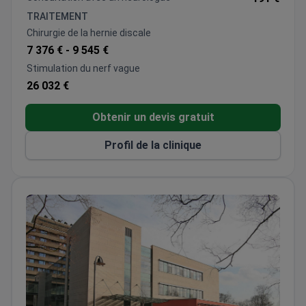
sciences Demiroglu. L'hôpital suit les normes
TRAITEMENT
internationales de sécurité des patients pour tous
Chirurgie de la hernie discale
les dépistages diagnostiques. Le prix final peut
7 376 € -
9 545 €
changer en fonction des besoins spécifiques du
Stimulation du nerf vague
patient lors de la visite.
26 032 €
Obtenir un devis gratuit
Profil de la clinique