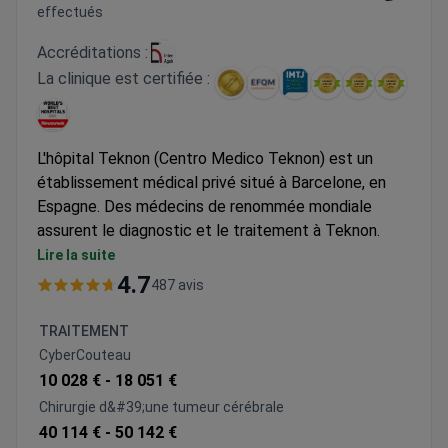
effectués
Accréditations :
La clinique est certifiée :
L'hôpital Teknon (Centro Medico Teknon) est un
établissement médical privé situé à Barcelone, en
Espagne. Des médecins de renommée mondiale
assurent le diagnostic et le traitement à Teknon.
L'épileptologie (traitement de l'épilepsie), la
Lire la suite
neurochirurgie, l'oncologie, la chirurgie cardiaque et la
4.7
487 avis
thérapie par cellules souches sont les principales
spécialités de l'hôpital Teknon.
TRAITEMENT
L'hôpital Teknon est le premier choix des célébrités,
CyberCouteau
des sportifs et des politiciens. Les médecins de
10 028 € -
18 051 €
Teknon ont accouché du bébé de Shakira (célèbre
Chirurgie d&#39;une tumeur cérébrale
chanteuse), opéré Andrés Iniesta (footballeur
40 114 € -
50 142 €
professionnel espagnol), Thomas Röhler (athlète