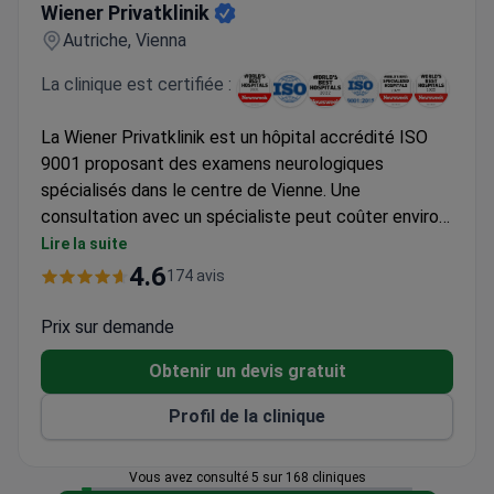
Équipements et technologies médicales de pointe.
Wiener Privatklinik
Soins complets allant des consultations en ligne aux
Autriche, Vienna
chirurgies complexes.
La clinique est certifiée :
Personnel sympathique et serviable.
Un environnement clinique moderne et propre.
La Wiener Privatklinik est un hôpital accrédité ISO
9001 proposant des examens neurologiques
spécialisés dans le centre de Vienne. Une
consultation avec un spécialiste peut coûter environ
350 €. Ce prix fixe offre une transparence des coûts
Lire la suite
pour les patients. Pour ceux qui recherchent
4.6
174 avis
l'expertise d'un membre senior du personnel, une
séance avec le Prof. Fritz Leutmezer coûte
Prix sur demande
généralement 450 €. Ces frais couvrent la
Obtenir un devis gratuit
consultation et les coûts administratifs. Le centre
se concentre sur l'évaluation d'affections telles que
Profil de la clinique
la sclérose en plaques, l'épilepsie et les maux de
tête persistants. Des options de consultation en
Vous avez consulté 5 sur 168 cliniques
ligne sont également disponibles pour les patients