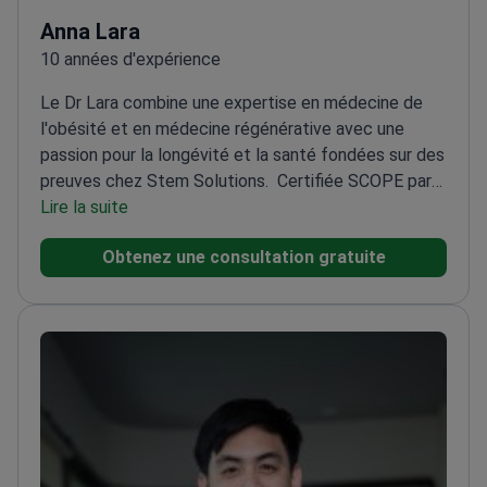
Anna Lara
10 années d'expérience
Le Dr Lara combine une expertise en médecine de
l'obésité et en médecine régénérative avec une
passion pour la longévité et la santé fondées sur des
preuves chez Stem Solutions.
Certifiée SCOPE par
la World Obesity Federation
Lire la suite
Membre de
l'International Society for Stem Cell
Obtenez une consultation gratuite
Application
Master en nutrition appliquée avec axe de
recherche
Expérimentée dans les normes
réglementaires de la COFEPRIS