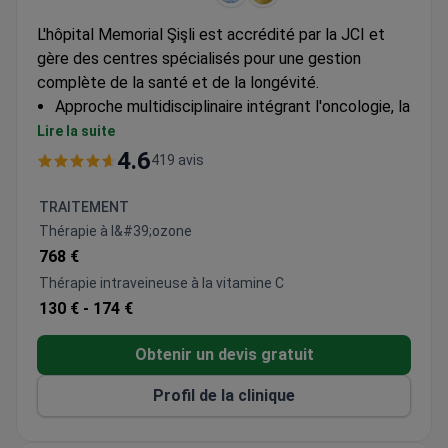
L'hôpital Memorial Şişli est accrédité par la JCI et
gère des centres spécialisés pour une gestion
complète de la santé et de la longévité.
Approche multidisciplinaire intégrant l'oncologie, la
neurochirurgie et la génétique
Lire la suite
Capacités de chirurgie robotique disponibles pour
4.6
419 avis
des interventions de précision
Unités de soins intensifs avancées pour soutenir
TRAITEMENT
les traitements complexes
Thérapie à l&#39;ozone
768 €
Thérapie intraveineuse à la vitamine C
130 € -
174 €
Obtenir un devis gratuit
Profil de la clinique