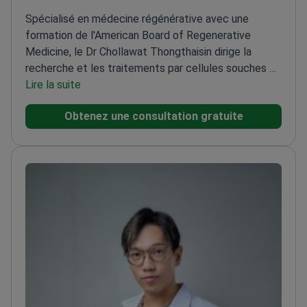
Spécialisé en médecine régénérative avec une
formation de l'American Board of Regenerative
Medicine, le Dr Chollawat Thongthaisin dirige la
recherche et les traitements par cellules souches de
la Vega Clinic.
Lire la suite
Plus de 5 ans d'expérience médicale
diversifiée, y compris en radiologie
Travaille à l'hôpital
Obtenez une consultation gratuite
Jomtien – membre du plus grand groupe hospitalier
privé de Thaïlande
Fournit des consultations
d'experts en thérapies anti-âge et
régénératives
Baccalauréat en médecine de
l'Université de Siam