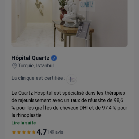
Hôpital Quartz
Hôpital Quartz
Turquie, Istanbul
La clinique est certifiée :
Le Quartz Hospital est spécialisé dans les thérapies
de rajeunissement avec un taux de réussite de 98,6
% pour les greffes de cheveux DHI et de 97,4 % pour
la rhinoplastie.
Propose des soins Hydrafacial, Ulthera, PRP et
Lire la suite
des thérapies laser avancées
4.7
149 avis
Les chirurgiens sont des formateurs certifiés en