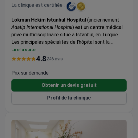
La clinique est certifiée :
Lokman Hekim Istanbul Hospital
(anciennement
Adatip International Hospital
) est un centre médical
privé multidisciplinaire situé à Istanbul, en Turquie.
Les principales spécialités de l’hôpital sont la
neurochirurgie, l’orthopédie, la chirurgie de la colonne
Lire la suite
vertébrale et la chirurgie de la perte de poids.
4.8
246 avis
Lokman Hekim accueille aussi bien des adultes que
des enfants. La clinique reçoit le plus souvent des
Prix sur demande
patients des pays de la CEI, d’Afrique et des États
Obtenir un devis gratuit
de la Ligue arabe.
Profil de la clinique