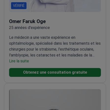
VÉRIFIÉ
Omer Faruk Oge
25 années d'expérience
Le médecin a une vaste expérience en
ophtalmologie, spécialisé dans les traitements et les
chirurgies pour le strabisme, l'esthétique oculaire,
l'amblyopie, les cataractes et les maladies de la
rétine. De plus, le médecin est compétent en santé
Lire la suite
oculaire pédiatrique et effectue des examens
Obtenez une consultation gratuite
oculaires généraux complets.<\/p>
Diplômé de la
Faculté de Médecine d'Istanbul, le médecin a
terminé sa spécialisation à l'Hôpital de Formation et
de Recherche Oculaire de Beyoğlu. Le médecin est
membre de l'Association Médicale Turque, de
l'Association Turque d'Ophtalmologie et de la
Société Européenne des Chirurgiens de la Cataracte