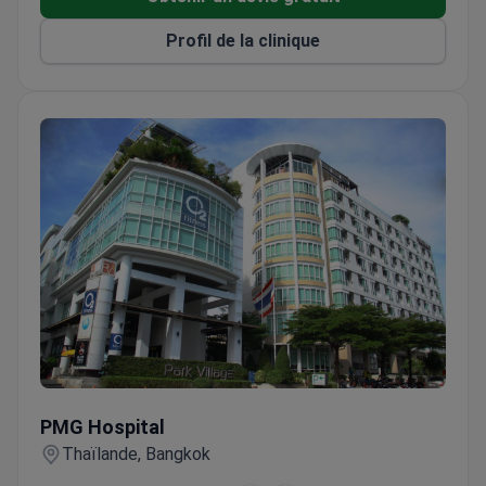
Les services holistiques incluent la détox, la
Profil de la clinique
sonothérapie, les perfusions de vitamines IV, la
méditation, le yoga et le coaching bien-être.
Utilise une technologie approuvée par la FDA pour
toutes les procédures esthétiques et anti-âge.
Les clients séjournent dans un complexe de luxe
avec une cuisine nutritive incluse dans le
programme.
PMG Hospital
PMG Hospital
Thaïlande, Bangkok