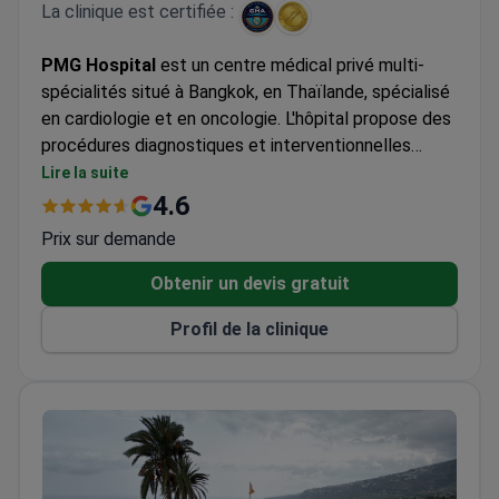
La clinique est certifiée :
PMG Hospital
est un centre médical privé multi-
spécialités situé à Bangkok, en Thaïlande, spécialisé
en cardiologie et en oncologie. L'hôpital propose des
procédures diagnostiques et interventionnelles
avancées, notamment l'angiographie coronaire et
Lire la suite
l'angioplastie carotidienne avec pose de stent. Le
4.6
PMG Hospital accueille uniquement des adultes et
Prix sur demande
est le plus souvent choisi par des patients originaires
d'Asie.
Obtenir un devis gratuit
Profil de la clinique