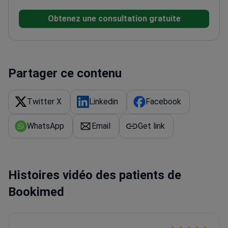
sur l'équilibre hormonal et les thérapies
Obtenez une consultation gratuite
régénératives
Propose des protocoles de thérapie IV
et de suppléments personnalisés
Offre des
programmes complets de santé intestinale et de
détoxification
Partager ce contenu
Twitter X
Linkedin
Facebook
WhatsApp
Email
Get link
Histoires vidéo des patients de
Bookimed