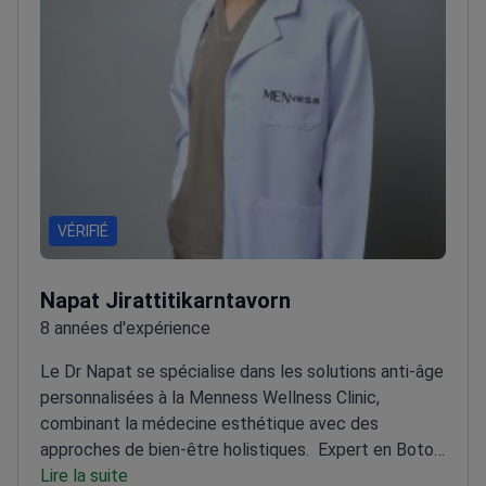
VÉRIFIÉ
Napat Jirattitikarntavorn
8 années d'expérience
Le Dr Napat se spécialise dans les solutions anti-âge
personnalisées à la Menness Wellness Clinic,
combinant la médecine esthétique avec des
approches de bien-être holistiques.
Expert en Botox,
fillers et techniques de lifting par fils
Lire la suite
Se concentre