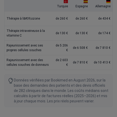
Turquie
Espagne
Allemagne
Thérapie à l&#39;ozone
de 260 €
de 260 €
de 434 €
Thérapie intraveineuse à la
de 130 €
de 130 €
de 174 €
vitamine C
Rajeunissement avec ses
de 5 206
de 6 508 €
de 7 810 €
propres cellules souches
€
Rajeunissement avec des
de 2 603
de 7 810 €
de 10 413 €
cellules souches de donneurs
€
Données vérifiées par Bookimed en August 2026, sur la
base des demandes des patients et des devis officiels
de 282 cliniques dans le monde. Les coûts médians sont
calculés à partir de factures réelles (2025–2026) et mis
à jour chaque mois. Les prix réels peuvent varier.