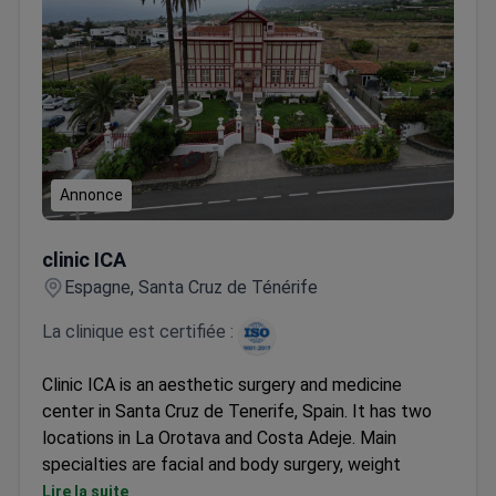
Annonce
clinic ICA
clinic ICA
Espagne, Santa Cruz de Ténérife
La clinique est certifiée :
Clinic ICA is an aesthetic surgery and medicine
center in Santa Cruz de Tenerife, Spain. It has two
locations in La Orotava and Costa Adeje. Main
specialties are facial and body surgery, weight
management, and hair restoration. Four doctors lead
Lire la suite