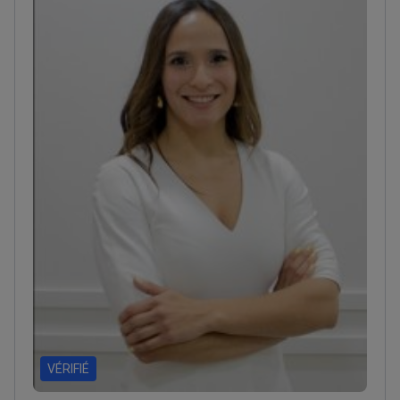
et Réfractifs.<\/p>
VÉRIFIÉ