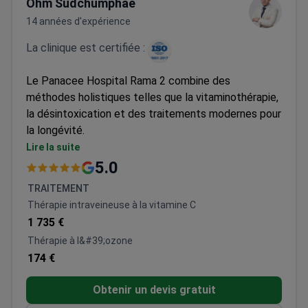
Ohm Sudchumphae
14 années d'expérience
La clinique est certifiée :
Le Panacee Hospital Rama 2 combine des
méthodes holistiques telles que la vitaminothérapie,
la désintoxication et des traitements modernes pour
la longévité.
Thérapies de rajeunissement cellulaire certifiées
Lire la suite
GMP pour la santé cellulaire
5.0
Programmes anti-âge complets incluant
TRAITEMENT
l'hormonothérapie
Thérapie intraveineuse à la vitamine C
Désintoxication spécialisée avec thérapie par
1 735 €
chélation et traitements du foie/côlon
Thérapie à l&#39;ozone
Diagnostics avancés grâce à des tests
174 €
génétiques et des programmes de bilan de santé
complets
Obtenir un devis gratuit
Programmes de lutte contre la pollution et