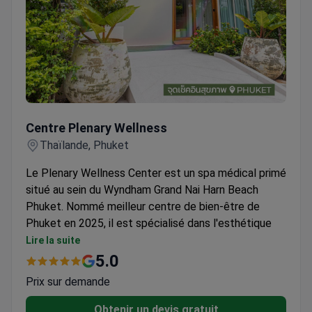
Centre Plenary Wellness
Centre Plenary Wellness
Thaïlande, Phuket
Le Plenary Wellness Center est un spa médical primé
situé au sein du Wyndham Grand Nai Harn Beach
Phuket. Nommé meilleur centre de bien-être de
Phuket en 2025, il est spécialisé dans l'esthétique
médicale, l'anti-âge et les programmes de bien-être
Lire la suite
holistiques.
5.0
Propose des traitements aux exosomes,
Prix sur demande
mésothérapie, microneedling et PRP pour le
rajeunissement et le lifting du visage.
Obtenir un devis gratuit