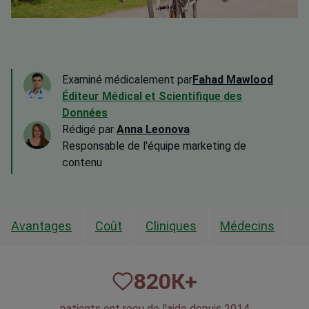
Examiné médicalement par
Fahad Mawlood
Éditeur Médical et Scientifique des
Données
Rédigé par
Anna Leonova
Responsable de l'équipe marketing de
contenu
Avantages
Coût
Cliniques
Médecins
820
К+
patients ont reçu de l'aide depuis 2014