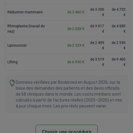
de 3 300
de 4 702
Réduction mammaire
de 3 460 €
€
€
Rhinoplastie (travail du
de 3 017
de 4 585
de 2 028 €
nez)
€
€
de 2 499
de 2 595
Liposuccion
de 2 329 €
€
€
de 3 519
de 9 450
Lifting
de 6 930 €
€
€
Données vérifiées par Bookimed en August 2026, sur la
base des demandes des patients et des devis officiels
de 68 cliniques dans le monde. Les coûts médians sont
calculés à partir de factures réelles (2025–2026) et mis
à jour chaque mois. Les prix réels peuvent varier.
Choisir une procédure