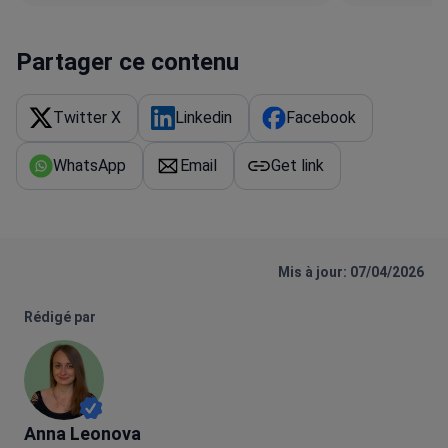
Partager ce contenu
Twitter X
Linkedin
Facebook
WhatsApp
Email
Get link
Mis à jour: 07/04/2026
Rédigé par
Anna Leonova
Anna Leonova