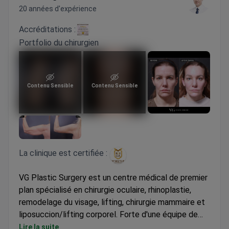
20 années d'expérience
Accréditations :
Portfolio du chirurgien
Contenu Sensible
Contenu Sensible
La clinique est certifiée :
VG Plastic Surgery est un centre médical de premier
plan spécialisé en chirurgie oculaire, rhinoplastie,
remodelage du visage, lifting, chirurgie mammaire et
liposuccion/lifting corporel. Forte d'une équipe de
spécialistes certifiés et d'un personnel multilingue, la
Lire la suite