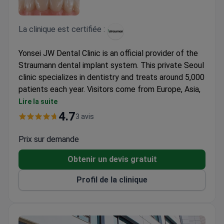
La clinique est certifiée :
Yonsei JW Dental Clinic is an official provider of the
Straumann dental implant system. This private Seoul
clinic specializes in dentistry and treats around 5,000
patients each year. Visitors come from Europe, Asia,
North America, and Australia.
Lire la suite
Covers both adult and children's dentistry under
4.7
3 avis
one roof.
Uses original Straumann Swiss materials for
Prix sur demande
implant procedures.
Obtenir un devis gratuit
Serves a wide international patient base from four
continents.
Profil de la clinique