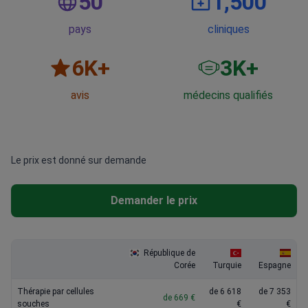
50
1,500
pays
cliniques
6
K+
3
K+
avis
médecins qualifiés
Le prix est donné sur demande
Demander le prix
République de
Corée
Turquie
Espagne
Thérapie par cellules
de 6 618
de 7 353
de 669 €
souches
€
€