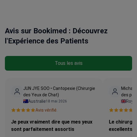
le rajeunissement de la peau, les traitements au laser
et la thérapie anti-âge par cellules souches.
Traite
l'obésité à l'aide de programmes d'amincissement
non chirurgicaux et de médecine
Avis sur Bookimed : Découvrez
métabolique.
Membre de la Korean Society of
Aesthetic Plastic Surgery and Laser
l'Expérience des Patients
Medicine.
Travaille dans une clinique accréditée par
l'AAD, présentée dans le Harper’s Bazaar Singapore.
Tous les avis
JUN JYE SOO • Cantopexie (Chirurgie
Michal •
des Yeux de Chat)
des pau
Australie
Roya
18 mai 2026
Avis vérifié.
Av
Je peux vraiment dire que mes yeux
Le chirurgie
sont parfaitement assortis
excellents 