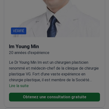
VÉRIFIÉ
Im Young Min
20 années d'expérience
Le Dr Young Min Im est un chirurgien plasticien
renommé et médecin-chef de la clinique de chirurgie
plastique VG. Fort d'une vaste expérience en
chirurgie plastique, il est membre de la Société
coréenne de chirurgie plastique et reconstructive
Lire la suite
(KSPRS), de la Société coréenne de chirurgie
Obtenez une consultation gratuite
plastique esthétique et de l'Association américaine
de chirurgie plastique esthétique (ASAPS). Il est