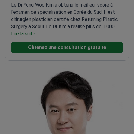
Le Dr Yong Woo Kim a obtenu le meilleur score à
l'examen de spécialisation en Corée du Sud. Il est
chirurgien plasticien certifié chez Returning Plastic
Surgery à Séoul. Le Dr Kim a réalisé plus de 1 000
interventions. Il est spécialisé dans le lifting du
Lire la suite
visage en plan profond (deep plane facelift), la
Obtenez une consultation gratuite
rhinoplastie et la correction des paupières.
Formé à
l'American Society for Reconstructive
Microsurgery.
A reçu des prix pour la meilleure
publication scientifique de la Korean Society of
Plastic and Reconstructive Surgeons.
Membre de la
Korean Society for Aesthetic Plastic
Surgery.
Travaille dans une clinique accréditée par la
KOIHA et approuvée par l'American Society of
Plastic Surgeons.