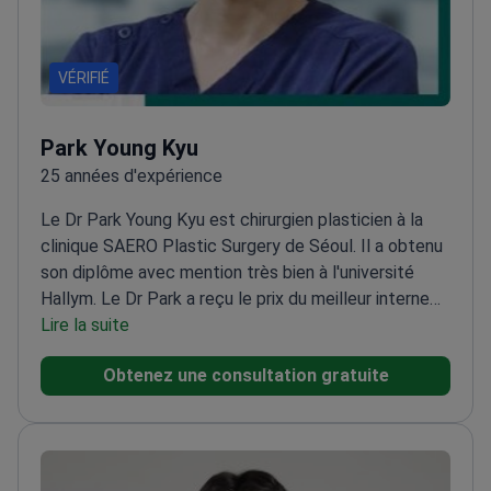
VÉRIFIÉ
Park Young Kyu
25 années d'expérience
Le Dr Park Young Kyu est chirurgien plasticien à la
clinique SAERO Plastic Surgery de Séoul. Il a obtenu
son diplôme avec mention très bien à l'université
Hallym. Le Dr Park a reçu le prix du meilleur interne
en médecine de la Société coréenne des chirurgiens
Lire la suite
plasticiens. Il est actuellement professeur adjoint à
Obtenez une consultation gratuite
l'hôpital Gangnam Sacred Heart.
Spécialisé dans le
remodelage complexe du visage, le lifting profond
(deep plane facelift) et la rhinoplastie
secondaire.
Membre de la Société internationale de
chirurgie plastique esthétique (ISAPS).
Membre actif