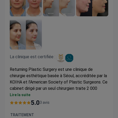
La clinique est certifiée :
Returning Plastic Surgery est une clinique de
chirurgie esthétique basée à Séoul, accréditée par la
KOIHA et l'American Society of Plastic Surgeons. Ce
cabinet dirigé par un seul chirurgien traite 2 000
patients par an en rhinoplastie, lifting, chirurgie des
Lire la suite
paupières et remodelage corporel. Il propose
5.0
3 avis
également de la chirurgie reconstructrice et des
traitements anti-âge.
TRAITEMENT