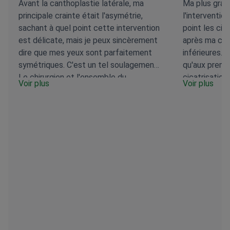
Avant la canthoplastie latérale, ma
Ma plus gran
principale crainte était l'asymétrie,
l'intervention
sachant à quel point cette intervention
point les cic
est délicate, mais je peux sincèrement
après ma cor
dire que mes yeux sont parfaitement
inférieures. 
symétriques. C'est un tel soulagement.
qu'aux premi
Le chirurgien et l'ensemble du
cicatrisation,
Voir plus
Voir plus
personnel m'ont prodigué des soins
traditionnell
exceptionnels du début à la fin. Bien
perceptibles
que je n'en sois encore qu'aux premiers
soulagement. 
stades de la cicatrisation, la forme est
ont été form
déjà très proche de ce que j'espérais.
processus. Au
La convalescence s'est bien passée. Le
reçus et des 
plus grand défi a été de dormir en
très satisfai
position assise, mais ce n'est rien
clinique. Gia,
comparé aux résultats. Je suis
adorable et 
tellement contente d'avoir choisi cette
merci à l'en
clinique pour mon intervention et je me
médical, infir
sens très bien prise en charge.
🙏🫰🫰