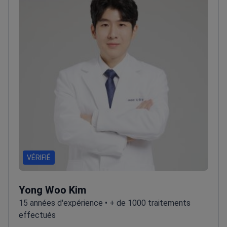
de l'American Society of Plastic Surgeons
(ASPS).
Membre des comités directeurs de la KSPRS
pour la recherche sur l'anti-âge et les produits de
comblement.
VÉRIFIÉ
Yong Woo Kim
15 années d'expérience • + de 1000 traitements
effectués