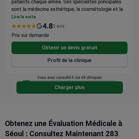
patients chaque année. Ses spécialités principales
sont la médecine esthétique, la cosmétologie et la
dermatologie. Accréditée par la Korean Association
Lire la suite
for Laser Dermatology and Trichology (KALDAT).
4.8
5 avis
Accueille adultes et enfants.
Prix sur demande
Les patients viennent d'Amérique latine, d'Asie,
des États-Unis, du Canada et d'Australie.
Obtenir un devis gratuit
Utilise des systèmes laser avancés et des outils
Profil de la clinique
de diagnostic modernes.
L'équipe de 6 spécialistes perfectionne ses
compétences grâce à la recherche et à la
Vous avez consulté 5 sur 68 cliniques
collaboration internationale.
Charger plus
Obtenez une Évaluation Médicale à
Séoul : Consultez Maintenant 283