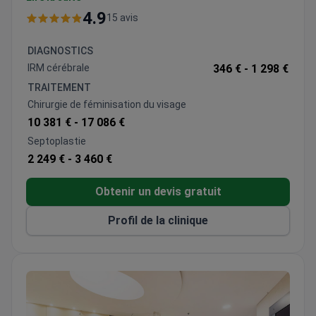
clinique offre des soins exceptionnels à des patients
4.9
15 avis
originaires de 47 pays. Elle dispose notamment de
blocs opératoires ultramodernes, de systèmes de
DIAGNOSTICS
sécurité de pointe et d'un hébergement luxueux,
IRM cérébrale
346 € -
1 298 €
garantissant une expérience optimale et sans
TRAITEMENT
encombre.
Chirurgie de féminisation du visage
10 381 € -
17 086 €
Septoplastie
2 249 € -
3 460 €
Obtenir un devis gratuit
Profil de la clinique