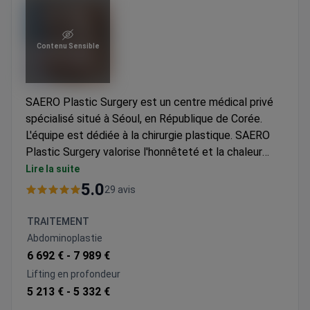
Contenu Sensible
SAERO Plastic Surgery est un centre médical privé
spécialisé situé à Séoul, en République de Corée.
L'équipe est dédiée à la chirurgie plastique. SAERO
Plastic Surgery valorise l'honnêteté et la chaleur
entre le chirurgien et le patient, et vise à établir un
Lire la suite
plan médical précis avec uniquement les procédures
5.0
29 avis
nécessaires. SAERO Plastic Surgery ne s'adresse
qu'aux adultes. Les patients d'Europe et du
TRAITEMENT
Commonwealth, d'Asie, des États-Unis, du Canada et
Abdominoplastie
d'Australie visitent la clinique le plus souvent.
6 692 € -
7 989 €
Lifting en profondeur
5 213 € -
5 332 €