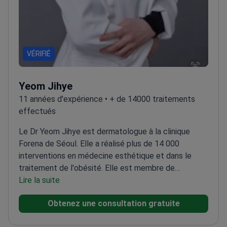
VÉRIFIÉ
Yeom Jihye
11 années d'expérience • + de 14000 traitements
effectués
Le Dr Yeom Jihye est dermatologue à la clinique
Forena de Séoul. Elle a réalisé plus de 14 000
interventions en médecine esthétique et dans le
traitement de l'obésité. Elle est membre de
l'American Academy of Dermatology. Le Dr Yeom a
Lire la suite
suivi un programme d'observation clinique à l'UCLA.
Obtenez une consultation gratuite
Elle est membre à vie de la Korean Society for Laser
Dermatology and Hair Restoration.
Spécialisée dans