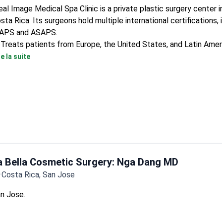
eal Image Medical Spa Clinic is a private plastic surgery center 
sta Rica. Its surgeons hold multiple international certifications, 
APS and ASAPS.
Treats patients from Europe, the United States, and Latin Amer
Serves both adults and children.
re la suite
Certified by IPRAS and FILACP, two leading plastic surgery orga
a Bella Cosmetic Surgery: Nga Dang MD
Costa Rica, San Jose
n Jose.