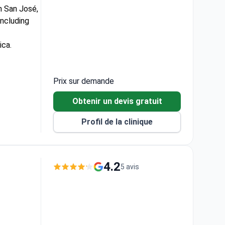
in San José,
including
ica.
nizations.
Prix sur demande
Obtenir un devis gratuit
Profil de la clinique
4.2
5 avis