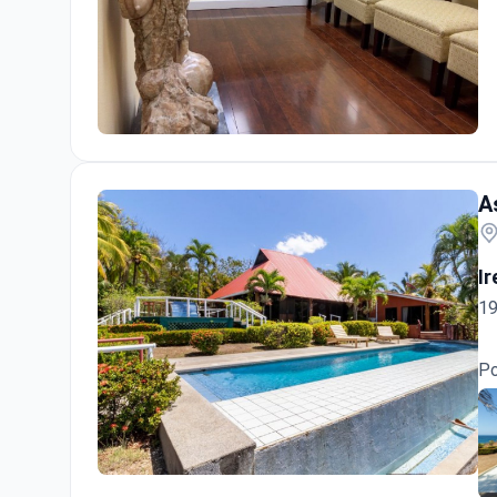
La Bella Cosmetic Surgery: Nga Dang MD
A
Ir
19
Po
Ashtanga Yoga Mama