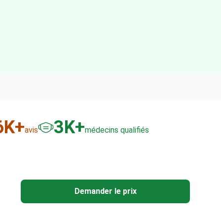
6
K+
3
K+
avis
médecins qualifiés
Demander le prix