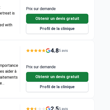
t
Prix sur demande
etreat is
Obtenir un devis gratuit
ted with
Profil de la clinique
4.8
5 avis
importance
Prix sur demande
es aider à
Obtenir un devis gratuit
traitements
le
Profil de la clinique
 un
an
 positive et
er les
2.5
5 avis