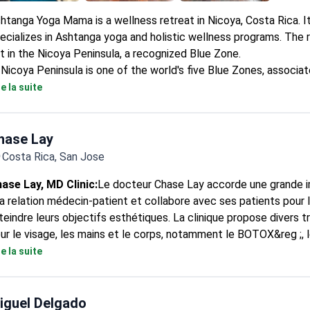
htanga Yoga Mama is a wellness retreat in Nicoya, Costa Rica. I
ecializes in Ashtanga yoga and holistic wellness programs. The r
t in the Nicoya Peninsula, a recognized Blue Zone.
Nicoya Peninsula is one of the world's five Blue Zones, associa
exceptional longevity.
re la suite
hase Lay
Costa Rica, San Jose
ase Lay, MD Clinic:
Le docteur Chase Lay accorde une grande 
la relation médecin-patient et collabore avec ses patients pour l
teindre leurs objectifs esthétiques. La clinique propose divers 
ur le visage, les mains et le corps, notamment le BOTOX&reg ;, 
BELLA&reg ;, l'HydraFacial et la thérapie IV. Le docteur Lay est
re la suite
irurgien plasticien du visage qui dessert la région de la baie de S
ancisco. La clinique vise à rendre l'expérience des patients aussi
atique que possible. La clinique fournit des informations pour aid
iguel Delgado