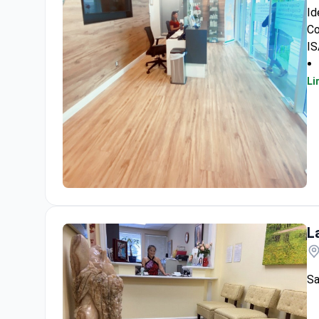
Id
Co
IS
Li
Ideal Image Medical Spa Clinic
L
Sa