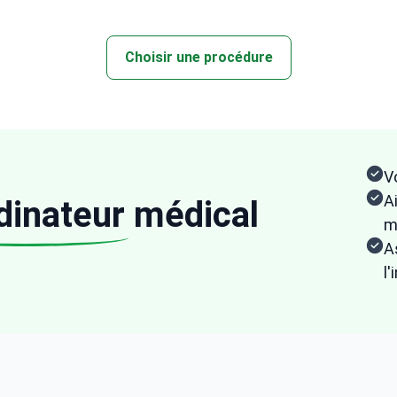
Choisir une procédure
V
A
dinateur
médical
m
A
l