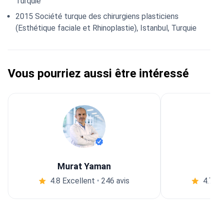
Turquie
2015 Société turque des chirurgiens plasticiens
(Esthétique faciale et Rhinoplastie), Istanbul, Turquie
Vous pourriez aussi être intéressé
Murat Yaman
4.8 Excellent
•
246 avis
4.7 