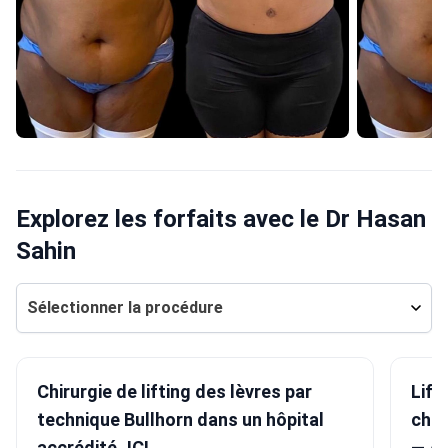
Explorez les forfaits avec le Dr Hasan
Sahin
Sélectionner la procédure
Chirurgie de lifting des lèvres par
Lift
technique Bullhorn dans un hôpital
chir
accrédité JCI
— Ac