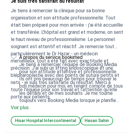
Je suis très satisfait du résultat
Je tiens à remercier la clinique pour sa bonne
organisation et son attitude professionnelle. Tout
était bien préparé pour mon arrivée - j'ai été accueillie
et transférée. L'hôpital est grand et moderne, on sent
le haut niveau de professionnalisme. Le personnel
soignant est attentif et réactif. Je remercie tout
particulièrement le Dr Hazar - un médecin
À propos du service bookimed
merveilleux, tout a été fait avec exactitude et
Je tiens à remercier l'équipe de Booking Media
précision. J'ai subi un lifting endoscopique et une
pour son attitude attentive et professionnelle.
blépharoplastie avec des points de suture petits et
Ils ont pris beaucoup de temps pour trouver le
nets - je suis très satisfaite du résultat. Merci à
bon médecin pour moi, en tenant compte de tous
toute l'équipe pour son travail et l'attention qu'elle
les détails et de mes souhaits. Je me tourne
porte aux patients.
toujours vers Booking Media lorsque je planifie
Voir plus
des procédures médicales, et à chaque fois je
suis satisfaite du résultat. La sélection des
Hisar Hospital Intercontinental
Hasan Sahin
cliniques et des spécialistes est toujours précise,
l'organisation est de haut niveau et l'assistance