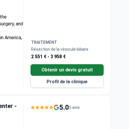
 the
surgery, and
in America,
TRAITEMENT
Résection de la vésicule biliaire
c surgery.
2 551 € -
3 958 €
Obtenir un devis gratuit
Profil de la clinique
enter -
5.0
5 avis