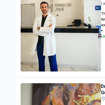
La
Th
Am
we
Li
Cabinet privé du Dr Enrique Pliego
D
G