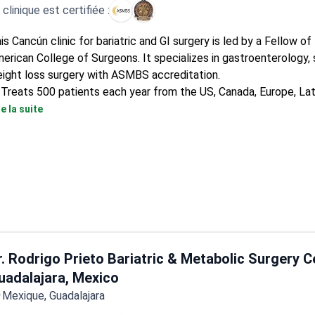
 clinique est certifiée :
is Cancún clinic for bariatric and GI surgery is led by a Fellow of
erican College of Surgeons. It specializes in gastroenterology, 
ight loss surgery with ASMBS accreditation.
Treats 500 patients each year from the US, Canada, Europe, Lat
and Australia.
re la suite
Two surgeons and two departments dedicated to GI and bariatri
r. Rodrigo Prieto Bariatric & Metabolic Surgery C
uadalajara, Mexico
Mexique, Guadalajara