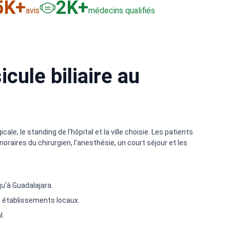
6
K+
3
K+
avis
médecins qualifiés
cule biliaire au
ale, le standing de l'hôpital et la ville choisie. Les patients
raires du chirurgien, l'anesthésie, un court séjour et les
u'à Guadalajara.
es établissements locaux.
l.