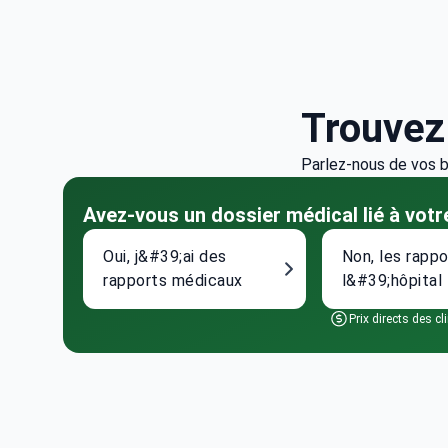
Trouve
Parlez-nous de vos b
Avez-vous un dossier médical lié à vot
Oui, j&#39;ai des
Non, les rappo
rapports médicaux
l&#39;hôpital
Prix directs des cl