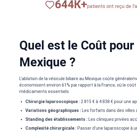
820
К+
patients ont reçu de l'
Quel est le Coût pour 
Mexique ?
L'ablation de la vésicule biliaire au Mexique coûte généralement
économisent environ 61% par rapport à la France, où le coût m
médicaments essentiels.
Chirurgie laparoscopique :
2 815 € à 4 838 € pour une a
Variations géographiques :
Les forfaits dans des ville
Standing des établissements :
Les cliniques privées acc
Complexité chirurgicale :
Passer d'une laparoscopie à un