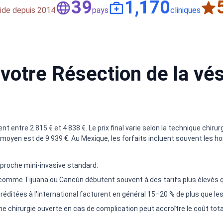
50
1,500
aide depuis 2014
pays
cliniques
votre Résection de la vési
 entre 2 815 € et 4 838 €. Le prix final varie selon la technique chirurgic
oyen est de 9 939 €. Au Mexique, les forfaits incluent souvent les hono
pproche mini-invasive standard.
s comme Tijuana ou Cancún débutent souvent à des tarifs plus élevés q
réditées à l'international facturent en général 15–20 % de plus que l
e chirurgie ouverte en cas de complication peut accroître le coût tota