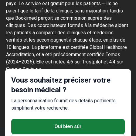
pays. Le service est gratuit pour les patients – ils ne
paient que le tarif de la clinique, sans majoration, tandis
que Bookimed perçoit sa commission auprès des
cliniques. Des coordinateurs formés à la médecine aident
les patients à comparer des cliniques et médecins
vérifiés et les accompagnent à chaque étape, en plus de
10 langues. La plateforme est certifiée Global Healthcare
Accreditation, et a été précédemment certifiée Temos
(2024–2025). Elle est notée 4,6 sur Trustpilot et 4,4 sur
Google Reviews.
Les informations fournies sur le site ne
Vous souhaitez préciser votre
constituent pas un guide d'action, elles ne
besoin médical ?
doivent pas être interprétées comme des
conseils médicaux ou des
La personnalisation fournit des détails pertinents,
recommandations de traitement et ne
simplifiant votre recherche.
remplacent pas une visite chez un médecin.
Oui bien sûr