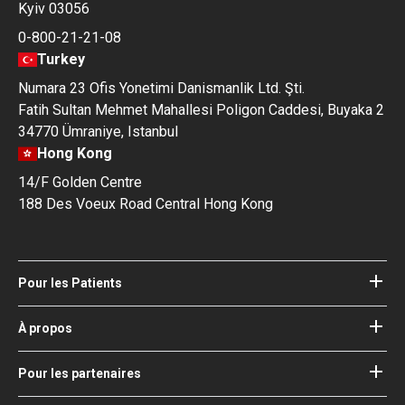
Kyiv 03056
0-800-21-21-08
Turkey
Numara 23 Ofis Yonetimi Danismanlik Ltd. Şti.
Fatih Sultan Mehmet Mahallesi Poligon Caddesi, Buyaka 2
34770 Ümraniye, Istanbul
Hong Kong
14/F Golden Centre
188 Des Voeux Road Central Hong Kong
Pour les Patients
Hôpitaux
Médecins
À propos
À propos de Bookimed
Blog
Comment ça fonctionne
Pour les partenaires
Guides
Ajouter votre hôpital
Nos Médecins
Vos garanties