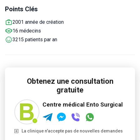
et esthétiques. Une équipe qualifiée fournit des soins
Points Clés
personnalisés et des traitements efficaces.
Le centre
propose une offre complète de tourisme de santé pour les
2001 année de création
patients internationaux, comprenant une assistance au
16 médecins
voyage, à l'hébergement et au soutien linguistique,
garantissant une expérience transparente de la consultation
3215 patients par an
aux soins post-traitement.
Obtenez une consultation
gratuite
Centre médical Ento Surgical
La clinique n'accepte pas de nouvelles demandes