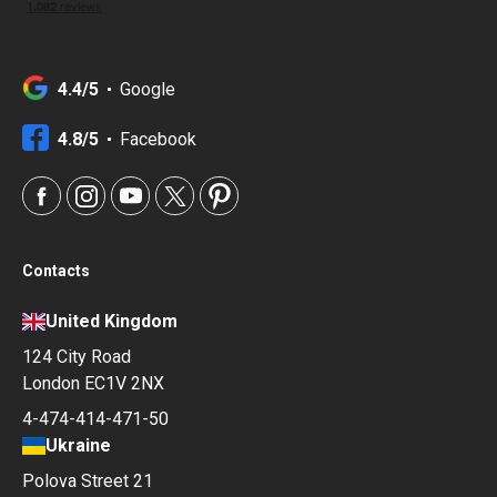
4.4/5
Google
4.8/5
Facebook
Contacts
United Kingdom
124 City Road
London EC1V 2NX
4-474-414-471-50
Ukraine
Polova Street 21