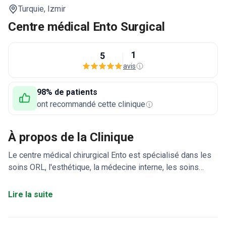
Turquie,
Izmir
Centre médical Ento Surgical
1
5
avis
98% de patients
ont recommandé cette clinique
À propos de la Clinique
Le centre médical chirurgical Ento est spécialisé dans les
soins ORL, l'esthétique, la médecine interne, les soins
dentaires et la pneumologie. La clinique dispose d'une
technologie de pointe, notamment l'imagerie 3D Vectra
Lire la suite
pour des chirurgies ORL précises comme la rhinoplastie et
des équipements de pointe pour les procédures dentaires