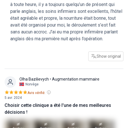
à toute heure, il y a toujours quelqu’un de présent qui
des massages lymphatiques facultatifs, ce qui m'avait été
parle anglais, les soins infirmiers sont excellents, l’hôtel
expliqué dès le début. Je vous conseille de vous
était agréable et propre, la nourriture était bonne, tout
renseigner minutieusement sur la période de
avait été organisé pour moi, le déroulement s’est fait
convalescence. Veillez à emporter des vêtements plus
sans aucun accroc. J’ai eu ma propre infirmière parlant
amples que ce dont vous pensez avoir besoin et préparez-
anglais dès ma première nuit après l’opération.
vous à la présence de drains.
Show original
Olha Bazilievych
• Augmentation mammaire
Norvège
Avis vérifié.
5 avr. 2024
Choisir cette clinique a été l'une de mes meilleures
décisions !