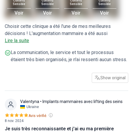
Contenu
Contenu
Contenu
Contenu
Sensible
Sensible
Sensible
Sensible
Voir
Voir
Voir
Voir
Choisir cette clinique a été l'une de mes meilleures
décisions ! L'augmentation mammaire a été aussi
confortable que possible. Un médecin professionnel avec
Lire la suite
une approche appropriée m'a aidée en tout. Clinique, hôtel,
La communication, le service et tout le processus
service / tout au plus haut niveau. Il est très pratique qu'ils
étaient très bien organisés, je n'ai ressenti aucun stress.
organisent un transfert. Un merci particulier aux assistantes
- les filles répondent à mes questions 24/7 et sont très
attentionnées. Je vous souhaite du succès et espère 🤞
Show original
vous revoir à l'avenir 😉 Olga d'Ukraine 🇺🇦 avec mes
meilleures salutations
Valentyna
• Implants mammaires avec lifting des seins
Ukraine
Avis vérifié.
8 nov. 2024
Je suis très reconnaissante et j'ai eu ma première