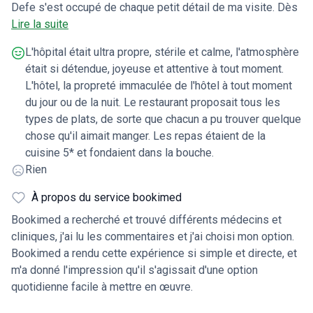
Defe s'est occupé de chaque petit détail de ma visite. Dès
ma descente d'avion, chaque petit détail a été pris en
Lire la suite
compte. De la limousine qui est venue me chercher jusqu'à
L'hôpital était ultra propre, stérile et calme, l'atmosphère
l'hôtel (un hôtel 5*+ au moins). Après l'opération, j'ai
était si détendue, joyeuse et attentive à tout moment.
bénéficié de soins et d'une attention de première classe et
L'hôtel, la propreté immaculée de l'hôtel à tout moment
j'ai eu ma propre infirmière de nuit de 20 heures à 8 heures
du jour ou de la nuit. Le restaurant proposait tous les
les deux soirs à l'hôpital. Ma limousine m'attendait pour me
types de plats, de sorte que chacun a pu trouver quelque
ramener à l'hôtel où je disposais d'une infirmerie ouverte 24
chose qu'il aimait manger. Les repas étaient de la
heures sur 24. Une infirmière me rendait également visite
cuisine 5* et fondaient dans la bouche.
tous les jours pour m'administrer mes médicaments et mes
Rien
crèmes et s'assurer que je me sentais bien. Defe était mon
contact et elle était au bout du fil 24 heures sur 24, 7 jours
À propos du service bookimed
sur 7 pour m'envoyer des textos, m'appeler et faire en sorte
Bookimed a recherché et trouvé différents médecins et
que je me sente en sécurité et en bonne santé. L'hôtel
cliniques, j'ai lu les commentaires et j'ai choisi mon option.
dépasse tout ce que j'ai connu, le personnel est très
Bookimed a rendu cette expérience si simple et directe, et
serviable, la sécurité de l'hôtel est absolument parfaite.
m'a donné l'impression qu'il s'agissait d'une option
J'étais au quatrième étage et mon passe ne me permettait
quotidienne facile à mettre en œuvre.
que d'aller ou de revenir de cet étage au rez-de-chaussée
ou à la terrasse sur le toit, chaque personne à un étage était