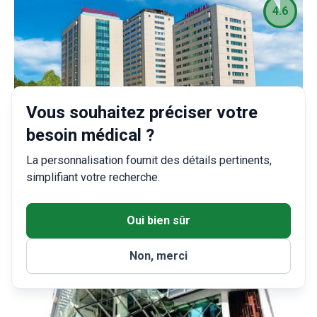
4.6
Vous souhaitez préciser votre
besoin médical ?
Turquie, Istanbul
La personnalisation fournit des détails pertinents,
Memorial Şişli Hospital
simplifiant votre recherche.
Oui bien sûr
4.4
Non, merci