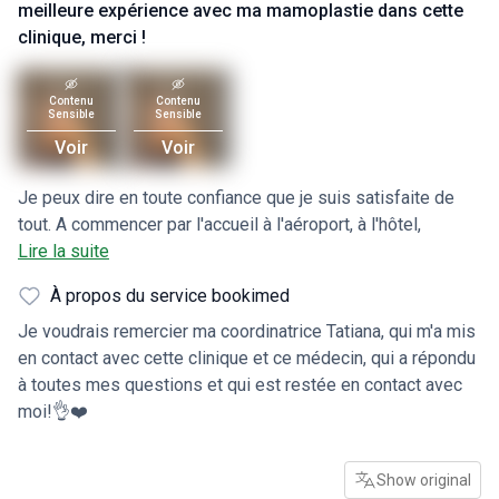
meilleure expérience avec ma mamoplastie dans cette
clinique, merci !
Contenu
Contenu
Sensible
Sensible
Voir
Voir
Je peux dire en toute confiance que je suis satisfaite de
tout. A commencer par l'accueil à l'aéroport, à l'hôtel,
l'attention et le soin du personnel, merci à Elif, Elita, Defne,
Lire la suite
tous désireux de m'aider et de rendre mon séjour à la
À propos du service bookimed
clinique aussi confortable que possible, je voudrais
également mentionner le professionnalisme du Dr Safa, qui
Je voudrais remercier ma coordinatrice Tatiana, qui m'a mis
a écouté tous mes souhaits, à qui j'ai pu faire confiance et
en contact avec cette clinique et ce médecin, qui a répondu
qui a obtenu le meilleur résultat, il a fait mieux que ce à quoi
à toutes mes questions et qui est restée en contact avec
je m'attendais ! J'ai été aidée même lorsque j'ai oublié mon
moi!👌❤️
passeport à l'hôtel sur le chemin de l'aéroport... toute
l'équipe a réagi et a pu m'aider ! Je suis très
Show original
reconnaissante et j'ai eu ma première meilleure expérience