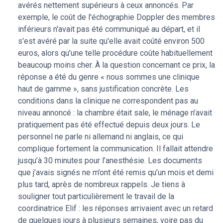
avérés nettement supérieurs à ceux annoncés. Par
coûte généralement beaucoup moins cher. À la question
exemple, le coût de l'échographie Doppler des membres
concernant ce prix, la réponse a été du genre « nous
inférieurs n'avait pas été communiqué au départ, et il
sommes une clinique haut de gamme », sans justification
s'est avéré par la suite qu'elle avait coûté environ 500
concrète. Les conditions dans la clinique ne correspondent
euros, alors qu'une telle procédure coûte habituellement
pas au niveau annoncé : la chambre était sale, le ménage
beaucoup moins cher. À la question concernant ce prix, la
n’avait pratiquement pas été effectué depuis deux jours. Le
réponse a été du genre « nous sommes une clinique
personnel ne parle ni allemand ni anglais, ce qui complique
haut de gamme », sans justification concrète. Les
fortement la communication. Il fallait attendre jusqu’à 30
conditions dans la clinique ne correspondent pas au
minutes pour l’anesthésie. Les documents que j’avais
niveau annoncé : la chambre était sale, le ménage n’avait
signés ne m’ont été remis qu’au bout d’un mois et demi et
pratiquement pas été effectué depuis deux jours. Le
après de nombreux rappels. Je tiens à souligner tout
personnel ne parle ni allemand ni anglais, ce qui
particulièrement le travail de la coordinatrice (Elif) : les
complique fortement la communication. Il fallait attendre
réponses arrivaient avec un retard de quelques jours à
jusqu’à 30 minutes pour l’anesthésie. Les documents
plusieurs semaines, voire pas du tout. Après l'apparition de
que j’avais signés ne m’ont été remis qu’un mois et demi
complications, je me suis retrouvée sans soutien et sans
plus tard, après de nombreux rappels. Je tiens à
solution au problème. Dans l'ensemble, on a l'impression
souligner tout particulièrement le travail de la
que tout est fait à la chaîne dans cette clinique, sans que
coordinatrice Elif : les réponses arrivaient avec un retard
l'on accorde l'attention nécessaire au patient. Je
de quelques jours à plusieurs semaines, voire pas du