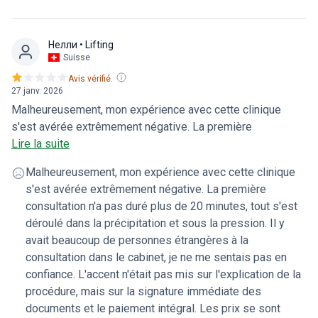
avec ma mamoplastie dans cette clinique, merci !
Нелли
• Lifting
Suisse
Avis vérifié.
27 janv. 2026
Malheureusement, mon expérience avec cette clinique
s'est avérée extrêmement négative. La première
consultation n'a pas duré plus de 20 minutes ; tout s'est
Lire la suite
déroulé dans la précipitation et sous pression. Il y avait
Malheureusement, mon expérience avec cette clinique
beaucoup de personnes étrangères à la consultation dans
s'est avérée extrêmement négative. La première
le cabinet, je ne me suis pas senti en confiance. L'accent
consultation n'a pas duré plus de 20 minutes, tout s'est
n'était pas mis sur l'explication de la procédure, mais sur la
déroulé dans la précipitation et sous la pression. Il y
signature immédiate des documents et le paiement
avait beaucoup de personnes étrangères à la
intégral. Les prix se sont avérés nettement supérieurs à
consultation dans le cabinet, je ne me sentais pas en
ceux annoncés. Par exemple, le coût de l'échographie
confiance. L'accent n'était pas mis sur l'explication de la
Doppler des membres inférieurs n'avait pas été
procédure, mais sur la signature immédiate des
communiqué au départ, et il s'est avéré par la suite qu'elle
documents et le paiement intégral. Les prix se sont
avait coûté environ 500 euros, alors qu'une telle procédure