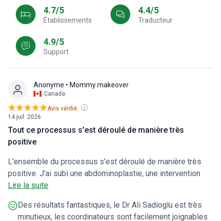
4.7/5
4.4/5
Établissements
Traducteur
4.9/5
Support
Anonyme
• Mommy makeover
Canada
Avis vérifié.
14 juil. 2026
Tout ce processus s'est déroulé de manière très
positive
L'ensemble du processus s'est déroulé de manière très
positive. J'ai subi une abdominoplastie, une intervention
mammaire et une liposuccion sur deux zones. Le personnel
Lire la suite
de la clinique a fait preuve d'une grande disponibilité et
Des résultats fantastiques, le Dr Ali Sadioglu est très
reste toujours facilement joignable, ce qui est rassurant. Il
minutieux, les coordinateurs sont facilement joignables
n'y a eu aucun coût imprévu ; le seul supplément concernait