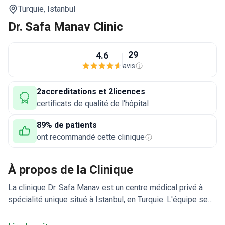
Turquie,
Istanbul
Dr. Safa Manav Clinic
29
4.6
avis
2accreditations et 2licences
certificats de qualité de l'hôpital
89% de patients
ont recommandé cette clinique
À propos de la Clinique
La clinique Dr. Safa Manav est un centre médical privé à
spécialité unique situé à Istanbul, en Turquie. L'équipe se
consacre à la chirurgie plastique, à la médecine esthétique
et à la cosmétologie. La clinique Dr. Safa Manav ne