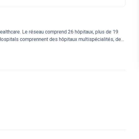
 Healthcare. Le réseau comprend 26 hôpitaux, plus de 19
ospitals comprennent des hôpitaux multispécialités, des
jour, des laboratoires de diagnostic, des services de
harmacies, des services de recherche et d'éducation afin