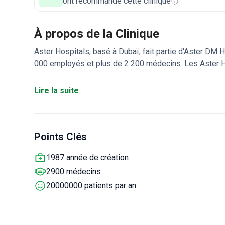
ont recommandé cette clinique
À propos de la Clinique
Aster Hospitals, basé à Dubaï, fait partie d'Aster DM
000 employés et plus de 2 200 médecins. Les Aster H
hôpitaux monospécialités, des centres de chirurgie de 
télésanté, des consultations en ligne, une chaîne de p
Lire la suite
d'offrir un parcours de soins sans faille.
Points Clés
1987 année de création
2900 médecins
20000000 patients par an