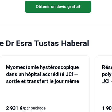
Obtenir un devis gratuit
le Dr Esra Tustas Haberal
Myomectomie hystéroscopique
Rés
dans un hôpital accrédité JCI —
poly
sortie et transfert le jour même
JCI 
2 931 €
/
1 90
par package