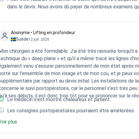
dans le devis. Nous avons dû payer de nombreux examens qui 
Anonyme • Lifting en profondeur
Suède
12 juil. 2026
Mon chirurgien a été formidable. J’ai été très rassurée lorsqu’il a
technique du « deep plane » et qu’il a même tracé les lignes d’in
également venu s’assurer personnellement de mon état après mon 
porté sur l'ensemble de mon visage et de mon cou, et je peux vous
supplémentaire par rapport au devis initial. Les installations de 
concerne le suivi postopératoire, car le personnel s'est très peu
qu'à ses débuts, il est donc trop tôt pour se prononcer sur le résu
Le médecin s'est montré chaleureux et patient.
Les consignes postopératoires pourraient être améliorées.
Voir plus