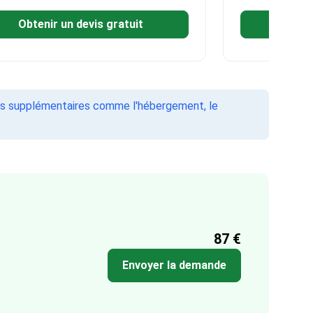
Obtenir un devis gratuit
Obten
ges supplémentaires comme l'hébergement, le
87 €
Envoyer la demande