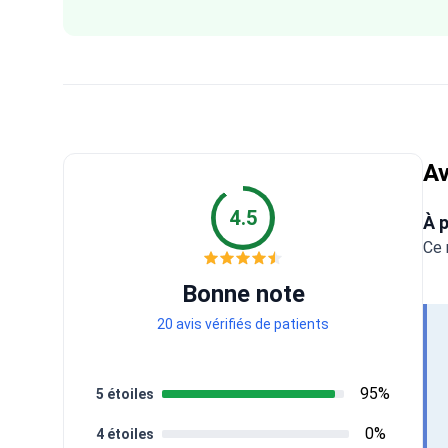
Av
4.5
À p
Ce 
Bonne note
20 avis vérifiés de patients
95%
5 étoiles
0%
4 étoiles