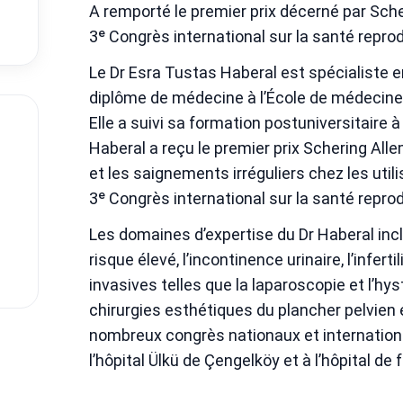
A remporté le premier prix décerné par Sch
3ᵉ Congrès international sur la santé reprodu
Le Dr Esra Tustas Haberal est spécialiste e
diplôme de médecine à l’École de médecine d
Elle a suivi sa formation postuniversitaire
Haberal a reçu le premier prix Schering Al
et les saignements irréguliers chez les utili
3ᵉ Congrès international sur la santé reprodu
Les domaines d’expertise du Dr Haberal inc
risque élevé, l’incontinence urinaire, l’infert
invasives telles que la laparoscopie et l’hy
chirurgies esthétiques du plancher pelvien e
nombreux congrès nationaux et internationa
l’hôpital Ülkü de Çengelköy et à l’hôpital d