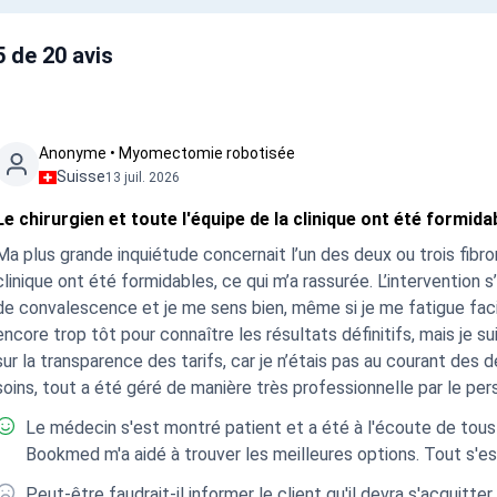
5 de 20 avis
Anonyme • Myomectomie robotisée
Suisse
13 juil. 2026
Le chirurgien et toute l'équipe de la clinique ont été formida
Ma plus grande inquiétude concernait l’un des deux ou trois fibrom
clinique ont été formidables, ce qui m’a rassurée. L’intervention 
de convalescence et je me sens bien, même si je me fatigue faci
encore trop tôt pour connaître les résultats définitifs, mais je 
sur la transparence des tarifs, car je n’étais pas au courant des 
soins, tout a été géré de manière très professionnelle par le per
Le médecin s'est montré patient et a été à l'écoute de tous m
Bookmed m'a aidé à trouver les meilleures options. Tout s'es
Peut-être faudrait-il informer le client qu'il devra s'acquitt