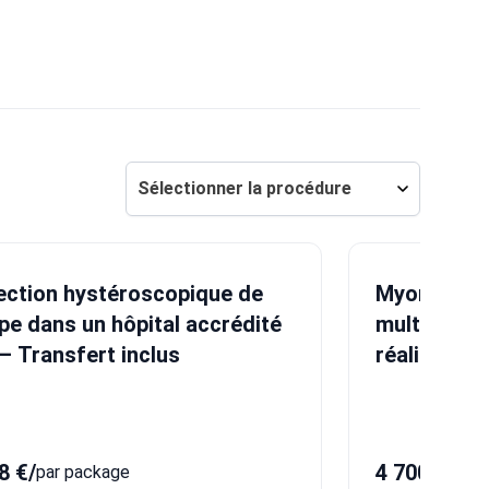
Sélectionner la procédure
ection hystéroscopique de
Myomectom
pe dans un hôpital accrédité
multiple pa
— Transfert inclus
réalisé plu
myomecto
8 €
/
4 700 €
/
par package
par