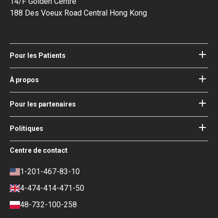
14/F Golden Centre
188 Des Voeux Road Central Hong Kong
Pour les Patients
Hôpitaux
Médecins
À propos
À propos de Bookimed
Blog
Comment ça fonctionne
Pour les partenaires
Guides
Ajouter votre hôpital
Nos Médecins
Vos garanties
Se connecter (partenaires)
Politiques
Conseil médical de consultation
Bookimed
Conditions Générales d'Utilisation
Centre de contact
Impact Social & Médias
Politique de Confidentialité
Carrière
Politique d'Avis
1-201-467-83-10
Contacts
Politique Financière
4-474-414-471-50
Conditions de paiement et de
dépôt
48-732-100-258
Politique de Classement